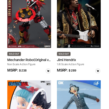
Mechander Robo(Original v...
Jimi Hendrix
Non Scale Action Figure
1/6 Scale Action Figure
정
MSRP:
정
MSRP:
$ 238
$ 289
가
가