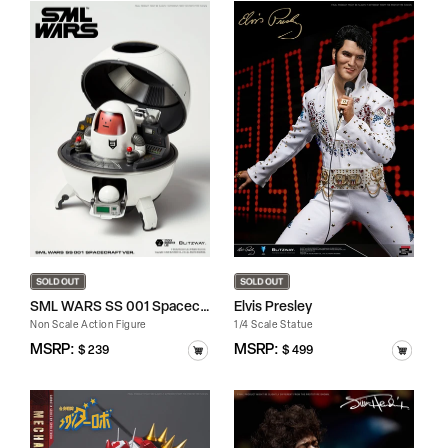
SML WARS SS 001 Spacecraft
Elvis Presley
Non Scale Action Figure
1/4 Scale Statue
정
MSRP:
정
MSRP:
$ 239
$ 499
가
가