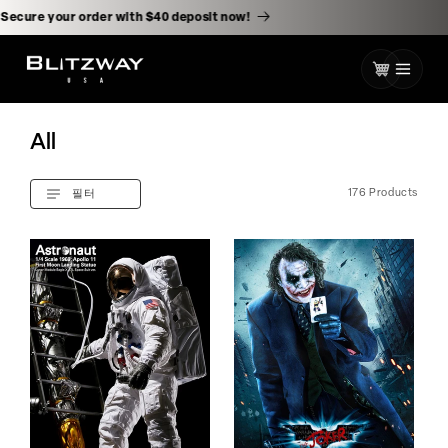
로
건
gure⚡️ Secure your order with $40 deposit now!
너
뛰
카
기
트
All
176 Products
필터