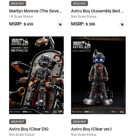
Marilyn Monroe (The Seven...
Astro Boy (Assembly Bed P...
1/4 Scale Statue
Non Scale Statue
정
MSRP:
정
MSRP:
$ 459
$ 389
가
가
Astro Boy (Clear DX)
Astro Boy (Clear ver.)
Non Scale Statue
Non Scale Statue