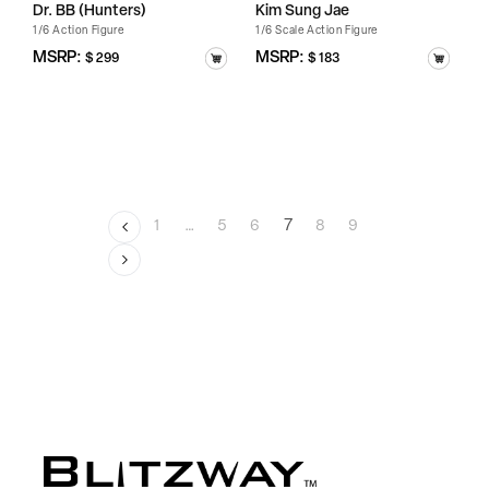
Dr. BB (Hunters)
Kim Sung Jae
1/6 Action Figure
1/6 Scale Action Figure
정
MSRP:
정
MSRP:
$ 299
$ 183
가
가
1
…
5
6
7
8
9