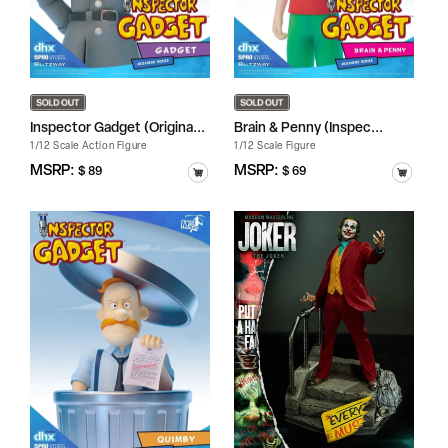
Inspector Gadget (Origina...
Brain & Penny (Inspec...
1/12 Scale Action Figure
1/12 Scale Figure
정
MSRP:
정
MSRP:
$ 89
$ 69
가
가