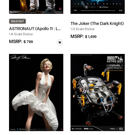
The Joker (The Dark Knight)
ASTRONAUT (Apollo 11 : LM...
1/3 Scale Statue
1/4 Scale Statue
정
MSRP:
$ 1,499
가
정
MSRP:
$ 799
가