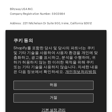
Blitzway USA INC.
Company Registration Number. 5903984
Address : 2211 Michelson Dr Suite 900, Irvine, California 92612
쿠키 동의
Twitter
Facebook
Instagram
YouTube
Vimeo
Shopify를 포함한 당사 및 당사의 파트너는 쿠키
및 기타 기술을 사용하여 사용자 환경을 개인에 맞
춤화하고, 광고를 표시하고, 분석을 수행하며, 귀
Products
하가 허용하지 않는 한 이러한 목적을 위해 쿠키
또는 기타 기술을 사용하지 않습니다. 자세한 내용
은 다음 정보에서 확인하세요.
개인정보처리방침
About Us
허용
Customer Support
거절
© 2026, Blitzway
USA INC. ALL RIGHTS RESERVED.
기본 설정 관리
Terms of Service
Privacy Policy
Reward Terms