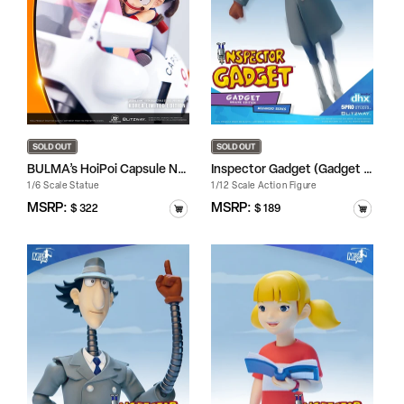
BULMA’s HoiPoi Capsule No...
Inspector Gadget (Gadget DX)
1/6 Scale Statue
1/12 Scale Action Figure
정
MSRP:
정
MSRP:
$ 322
$ 189
가
가