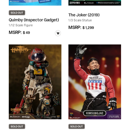
The Joker (2019)
Quimby (Inspector Gadget)
1/3 Scale Statue
1/12 Scale Figure
정
MSRP:
$ 1,299
가
정
MSRP:
$ 49
가