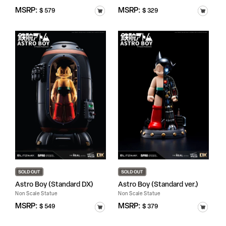
정
MSRP:
정
MSRP:
$ 579
$ 329
가
가
Astro Boy (Standard DX)
Astro Boy (Standard ver.)
Non Scale Statue
Non Scale Statue
정
MSRP:
정
MSRP:
$ 549
$ 379
가
가