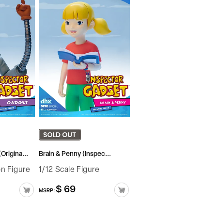
Origina...
Brain & Penny (Inspec...
on Figure
1/12 Scale Figure
$ 69
정
MSRP:
가