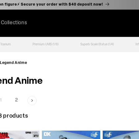
e action figure⚡️ Secure your order with $40 deposit now!
l Collections
Titanium
Premium UMS (1/6)
Superb Scale Statue (1/4)
In
Legend Anime
end Anime
1
2
8 products