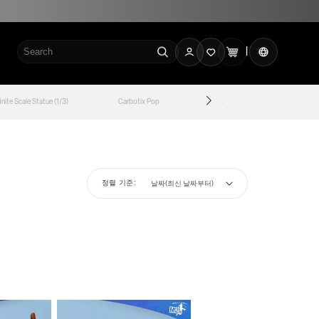
로
카
언
그
|
트
어
인
finite Scale Statue (1/3)
Carbotix Pop
Carbotix
Legend A
정렬 기준: