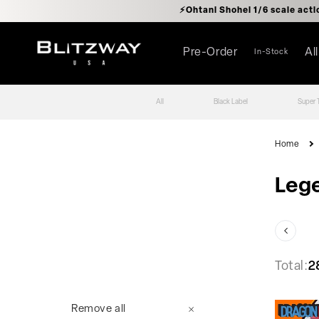
로
⚡️Ohtani Shohei 1/6 scal
건
너
뛰
기
Pre-Order
Al
In-Stock
All
Black Label
Super 
Home
Leg
Total:
2
Remove all