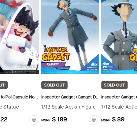
oiPoi Capsule No...
Inspector Gadget (Gadget DX)
Inspector Gadget (
le Statue
1/12 Scale Action Figure
1/12 Scale Acti
322
$ 189
$ 89
정
정
MSRP:
MSRP:
가
가