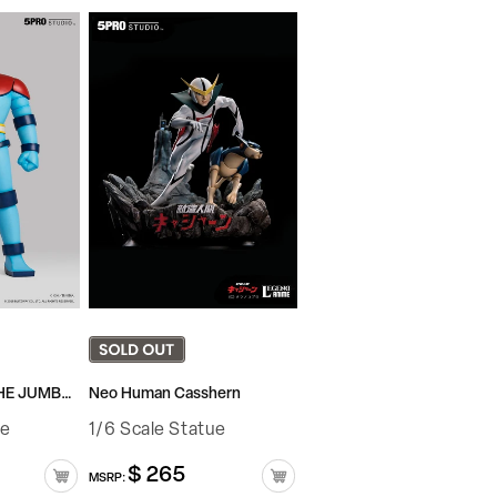
ASTROGANGA (THE JUMBO ver.)
Neo Human Casshern
re
1/6 Scale Statue
$ 265
정
MSRP:
가