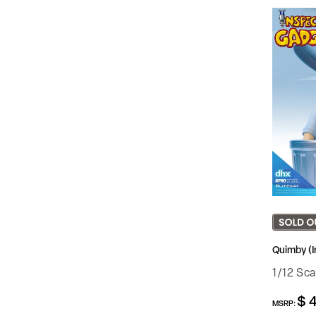
Quimby (I
1/12 Sca
$ 
정
MSRP:
가