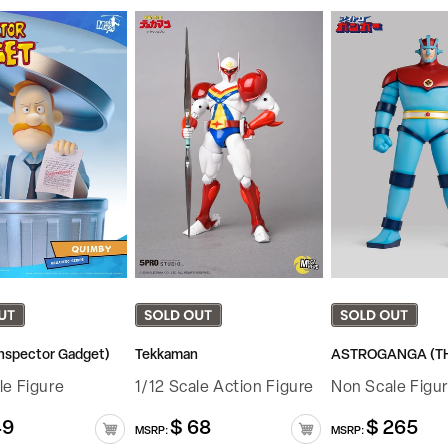
nspector Gadget)
Tekkaman
le Figure
1/12 Scale Action Figure
Non Scale Figu
49
$ 68
$ 265
정
정
MSRP:
MSRP:
가
가