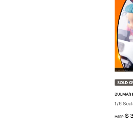
BULMA’s H
1/6 Sca
$ 
정
MSRP:
가