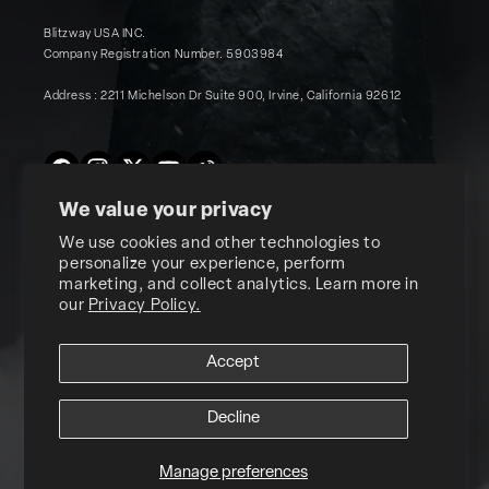
Blitzway USA INC.
Company Registration Number. 5903984
Address : 2211 Michelson Dr Suite 900, Irvine, California 92612
Twitter
Facebook
Instagram
YouTube
Vimeo
We value your privacy
We use cookies and other technologies to
Products
personalize your experience, perform
marketing, and collect analytics. Learn more in
our
Privacy Policy.
About Us
Accept
Customer Support
Decline
© 2026, Blitzway
USA INC. ALL RIGHTS RESERVED.
Manage preferences
Terms of Service
Privacy Policy
Reward Terms